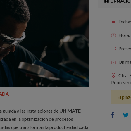
INFORMACIÓ
Fecha:
Hora: 
Presen
Unima
Ctra. 
Ponteved
ADA
El plaz
a guiada a las instalaciones de
UNIMATE
izada en la optimización de procesos
zadas que transforman la productividad cada