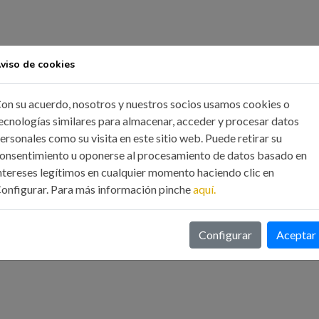
viso de cookies
on su acuerdo, nosotros y nuestros socios usamos cookies o
 - Redondela)
ecnologías similares para almacenar, acceder y procesar datos
ersonales como su visita en este sitio web. Puede retirar su
onsentimiento u oponerse al procesamiento de datos basado en
ntereses legítimos en cualquier momento haciendo clic en
onfigurar. Para más información pinche
aquí.
orden de inscripción y se requiere inscripción
Configurar
Aceptar
de la AIIG y Alumnos Asociados de la AIIG y