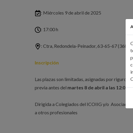
: Miércoles 9 de abril de 2025
A
: 17:00 h
C
: Ctra, Redondela-Peinador, 63-65-67 (36815
t
p
Inscripción
c
i
C
Las plazas son limitadas, asignadas por riguroso 
previa antes del
martes 8 de abril a las 12:00 h.
Dirigida a Colegiados del ICOIIG y/o Asociados 
a otros profesionales