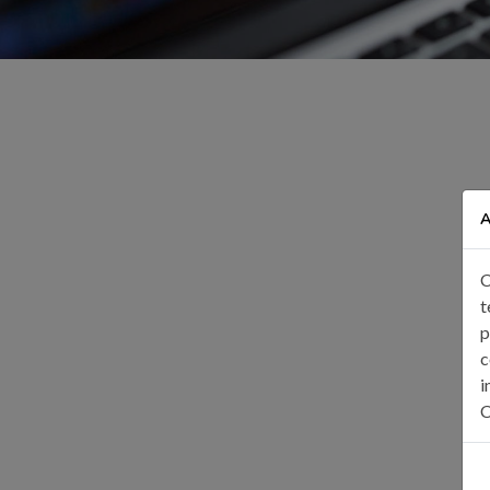
A
C
t
p
c
i
C