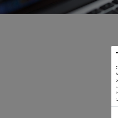
A
C
t
p
c
i
C