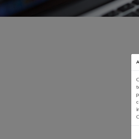
A
C
t
p
c
i
C