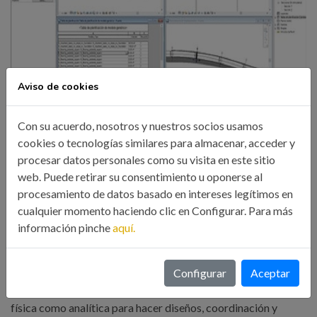
Aviso de cookies
Con su acuerdo, nosotros y nuestros socios usamos
CURSO ONLINE REVIT STRUCTURE:
cookies o tecnologías similares para almacenar, acceder y
DISEÑO Y MODELADO BIM DE
procesar datos personales como su visita en este sitio
web. Puede retirar su consentimiento u oponerse al
ESTRUCTURAS APLICADO A OBRA CIVIL.
procesamiento de datos basado en intereses legítimos en
04/11/2020
cualquier momento haciendo clic en Configurar. Para más
información pinche
aquí.
27 Oct, 2020
Formación
Revit Structure es el software para generar un modelo
Configurar
Aceptar
estructural, con el que podemos realizar tanto modelación
física como analítica para hacer diseños, coordinación y